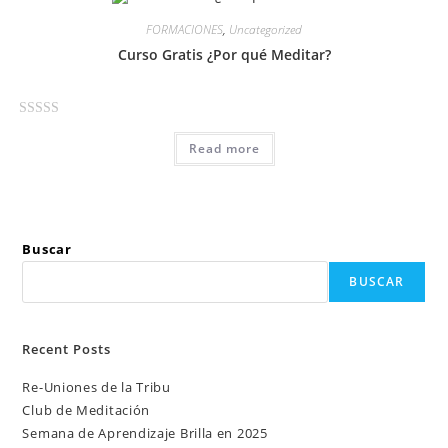
FORMACIONES
,
Uncategorized
Curso Gratis ¿Por qué Meditar?
R
Read more
a
t
e
d
0
Buscar
o
BUSCAR
u
t
o
Recent Posts
f
5
Re-Uniones de la Tribu
Club de Meditación
Semana de Aprendizaje Brilla en 2025