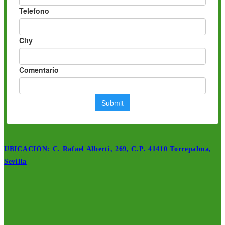
UBICACIÓN: C. Rafael Alberti, 269, C.P. 41410 Torrepalma,
Sevilla