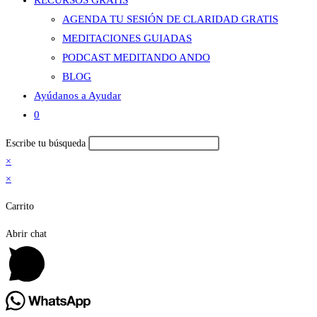
RECURSOS GRATIS
AGENDA TU SESIÓN DE CLARIDAD GRATIS
MEDITACIONES GUIADAS
PODCAST MEDITANDO ANDO
BLOG
Ayúdanos a Ayudar
0
Buscar
Escribe tu búsqueda
en
×
esta
×
web
Carrito
Abrir chat