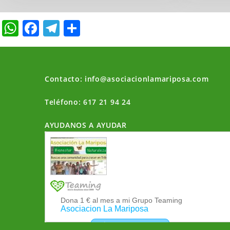
W
F
T
C
h
a
el
o
at
c
e
m
s
e
gr
p
Contacto: info@asociacionlamariposa.com
A
b
a
ar
Teléfono: 617 21 94 24
p
o
m
tir
p
o
AYUDANOS A AYUDAR
k