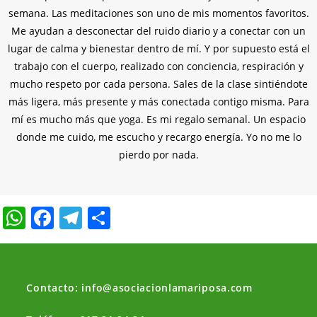
semana. Las meditaciones son uno de mis momentos favoritos.
Me ayudan a desconectar del ruido diario y a conectar con un
lugar de calma y bienestar dentro de mí. Y por supuesto está el
trabajo con el cuerpo, realizado con conciencia, respiración y
mucho respeto por cada persona. Sales de la clase sintiéndote
más ligera, más presente y más conectada contigo misma. Para
mí es mucho más que yoga. Es mi regalo semanal. Un espacio
donde me cuido, me escucho y recargo energía. Yo no me lo
pierdo por nada.
W
F
T
C
h
a
el
o
at
c
e
m
s
e
gr
p
Contacto: info@asociacionlamariposa.com
A
b
a
ar