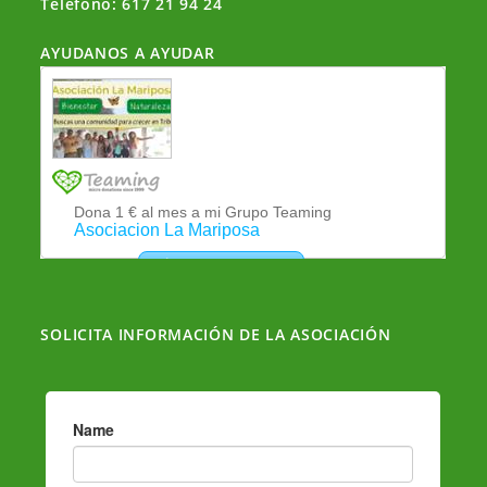
Teléfono: 617 21 94 24
p
o
m
tir
p
o
AYUDANOS A AYUDAR
k
SOLICITA INFORMACIÓN DE LA ASOCIACIÓN