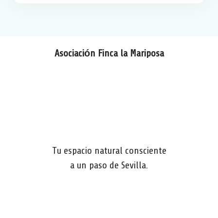
Asociación Finca la Mariposa
Tu espacio natural consciente
a un paso de Sevilla.
W
F
T
C