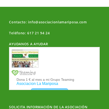
h
a
el
o
at
c
e
m
s
e
gr
p
Contacto: info@asociacionlamariposa.com
A
b
a
ar
Teléfono: 617 21 94 24
p
o
m
tir
p
o
AYUDANOS A AYUDAR
k
SOLICITA INFORMACIÓN DE LA ASOCIACIÓN