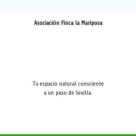
Asociación Finca la Mariposa
Tu espacio natural consciente
a un paso de Sevilla.
W
F
T
C
h
a
el
o