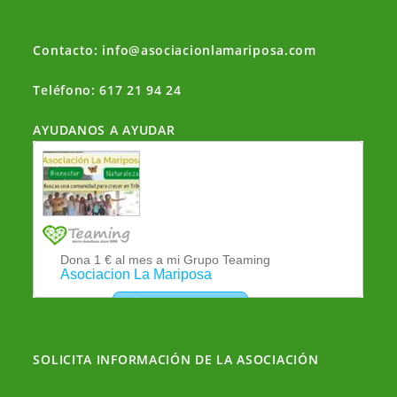
at
c
e
m
s
e
gr
p
Contacto: info@asociacionlamariposa.com
A
b
a
ar
Teléfono: 617 21 94 24
p
o
m
tir
p
o
AYUDANOS A AYUDAR
k
SOLICITA INFORMACIÓN DE LA ASOCIACIÓN