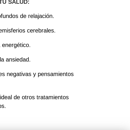
TU SALUD:
fundos de relajación.
emisferios cerebrales.
a energético.
la ansiedad.
es negativas y pensamientos
deal de otros tratamientos
os.