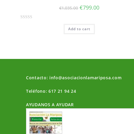
t
€
799.00
€
1,035.00
o
f
R
5
Add to cart
a
t
e
d
0
o
u
t
Contacto: info@asociacionlamariposa.com
o
f
Teléfono: 617 21 94 24
5
AYUDANOS A AYUDAR