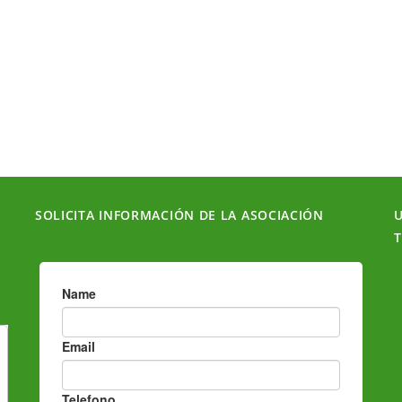
o
t
f
o
5
f
5
SOLICITA INFORMACIÓN DE LA ASOCIACIÓN
U
T