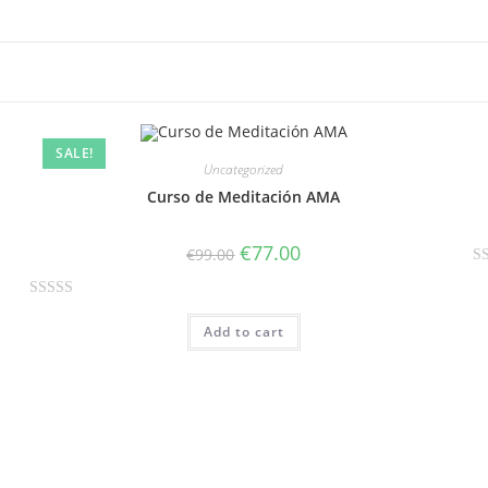
SALE!
Uncategorized
Curso de Meditación AMA
€
77.00
€
99.00
R
a
R
t
Add to cart
a
e
t
d
e
0
d
o
0
u
o
t
u