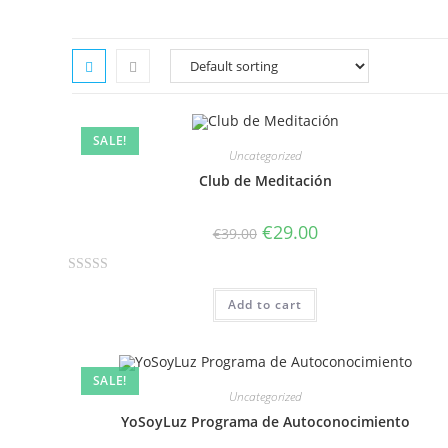
SALE!
Uncategorized
Club de Meditación
€
29.00
€
39.00
R
Add to cart
a
t
e
d
SALE!
0
Uncategorized
o
YoSoyLuz Programa de Autoconocimiento
u