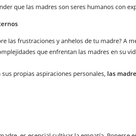
render que las madres son seres humanos con exp
ternos
bre las frustraciones y anhelos de tu madre? A
mplejidades que enfrentan las madres en su vida d
n sus propias aspiraciones personales,
las madre
re, es esencial cultivar la empatía. Ponerse en