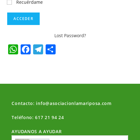
Recuérdame
Lost Password?
W
F
T
C
h
a
el
o
at
c
e
m
s
e
gr
p
A
b
a
ar
p
o
m
tir
Contacto: info@asociacionlamariposa.com
p
o
k
Teléfono: 617 21 94 24
AYUDANOS A AYUDAR