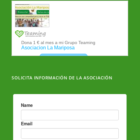
k
a
r
m
t
i
r
SOLICITA INFORMACIÓN DE LA ASOCIACIÓN