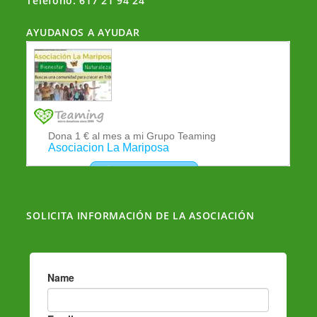
Teléfono: 617 21 94 24
p
o
m
tir
p
o
AYUDANOS A AYUDAR
k
SOLICITA INFORMACIÓN DE LA ASOCIACIÓN